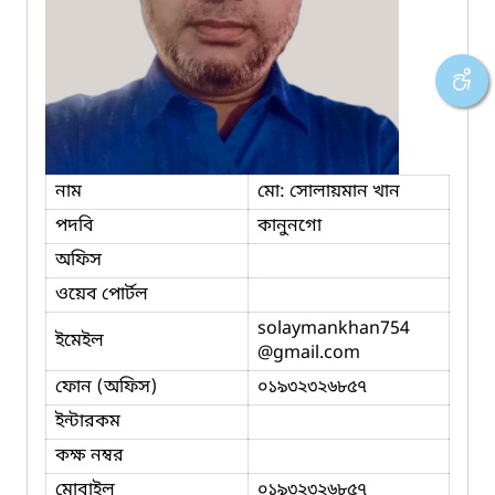
নাম
মো: সোলায়মান খান
পদবি
কানুনগো
অফিস
ওয়েব পোর্টল
solaymankhan754
ইমেইল
@gmail.com
ফোন (অফিস)
০১৯৩২৩২৬৮৫৭
ইন্টারকম
কক্ষ নম্বর
মোবাইল
০১৯৩২৩২৬৮৫৭