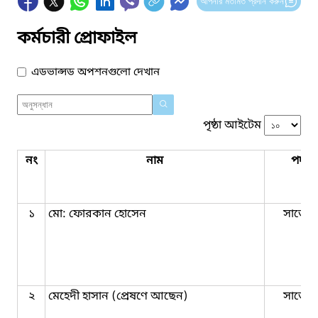
আপনার মতামত প্রদান করুন
কর্মচারী প্রোফাইল
এডভান্সড অপশনগুলো দেখান
পৃষ্ঠা আইটেম
নং
নাম
পদবি
১
মো: ফোরকান হোসেন
সার্ভেয়
২
মেহেদী হাসান (প্রেষণে আছেন)
সার্ভেয়