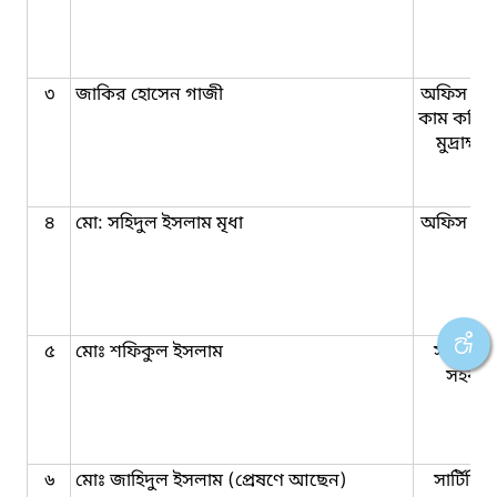
৩
জাকির হোসেন গাজী
অফিস সহ
কাম কম্পি
মুদ্রাক্ষ
৪
মো: সহিদুল ইসলাম মৃধা
অফিস সহ
৫
মোঃ শফিকুল ইসলাম
সার্টিফি
সহকার
৬
মোঃ জাহিদুল ইসলাম (প্রেষণে আছেন)
সার্টিফি