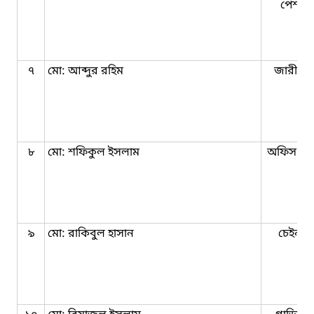
পেশকা
৭
মো: আব্দুর রহিম
জারীকা
৮
মো: শফিকুল ইসলাম
অফিস সহ
৯
মো: রাকিবুল হাসান
চেইনম্য