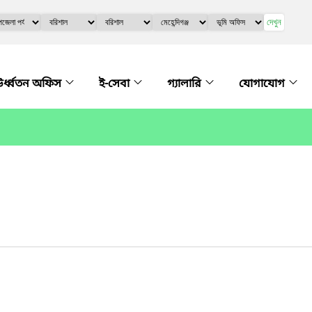
দেখুন
র্ধ্বতন অফিস
ই-সেবা
গ্যালারি
যোগাযোগ